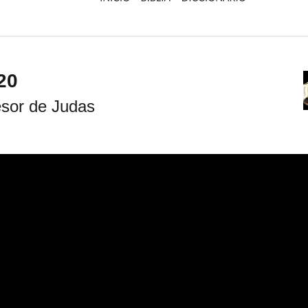
                                     
esor de Judas